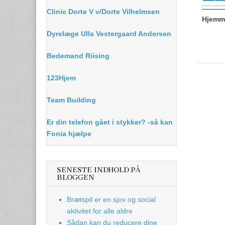
Clinic Dorte V v/Dorte Vilhelmsen
Hjemme
Dyrelæge Ulla Vestergaard Andersen
Bedemand Riising
123Hjem
Team Building
Er din telefon gået i stykker? -så kan
Fonia hjælpe
SENESTE INDHOLD PÅ
BLOGGEN
Brætspil er en sjov og social
aktivitet for alle aldre
Sådan kan du reducere dine