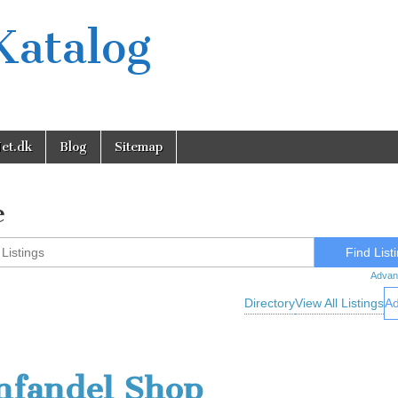
Katalog
et.dk
Blog
Sitemap
e
Advan
Directory
View All Listings
Ad
nfandel Shop