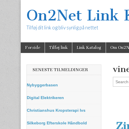
On2Net Link 
Tilføj dit link og bliv synlig på nettet
Skip
Main
Forside
Tilføj link
Link Katalog
Om On2N
to
menu
content
vin
SENESTE TILMELDINGER
Nybyggerbasen
Digital Elektrikeren
Christianshus Kropsterapi Ivs
Zi
Silkeborg Efterskole Håndbold