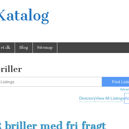
Katalog
et.dk
Blog
Sitemap
riller
Advan
Directory
View All Listings
Ad
 briller med fri fragt