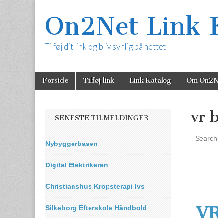
On2Net Link 
Tilføj dit link og bliv synlig på nettet
Skip
Main
Forside
Tilføj link
Link Katalog
Om On2N
to
menu
content
vr b
SENESTE TILMELDINGER
Nybyggerbasen
Digital Elektrikeren
Christianshus Kropsterapi Ivs
VR
Silkeborg Efterskole Håndbold