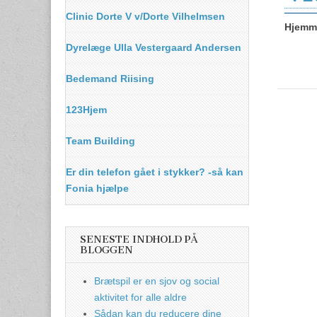
Clinic Dorte V v/Dorte Vilhelmsen
Hjemme
Dyrelæge Ulla Vestergaard Andersen
Bedemand Riising
123Hjem
Team Building
Er din telefon gået i stykker? -så kan
Fonia hjælpe
SENESTE INDHOLD PÅ
BLOGGEN
Brætspil er en sjov og social
aktivitet for alle aldre
Sådan kan du reducere dine