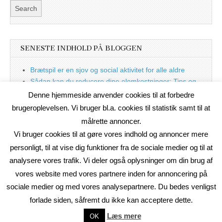
SENESTE INDHOLD PÅ BLOGGEN
Brætspil er en sjov og social aktivitet for alle aldre
Sådan kan du reducere dine elomkostninger: Tips og
tricks til at spare på elprisen
Denne hjemmeside anvender cookies til at forbedre
Nu med blog
brugeroplevelsen. Vi bruger bl.a. cookies til statistik samt til at
målrette annoncer.
Vi bruger cookies til at gøre vores indhold og annoncer mere
personligt, til at vise dig funktioner fra de sociale medier og til at
analysere vores trafik. Vi deler også oplysninger om din brug af
vores website med vores partnere inden for annoncering på
sociale medier og med vores analysepartnere. Du bedes venligst
forlade siden, såfremt du ikke kan acceptere dette.
Copyright © 2026
On2Net Link Katalog
. All Rights Reserved.
Læs mere
OK
The Magazine Basic Theme by
bavotasan.com
.