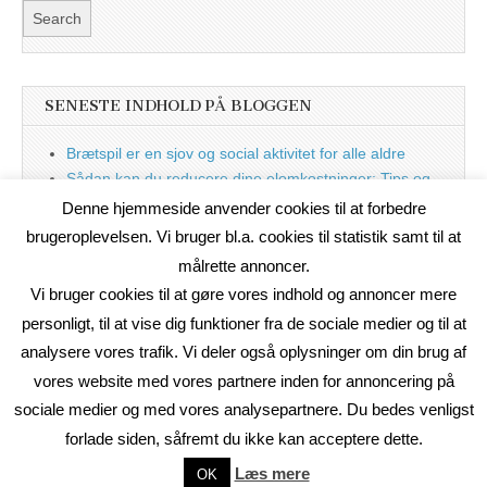
SENESTE INDHOLD PÅ BLOGGEN
Brætspil er en sjov og social aktivitet for alle aldre
Sådan kan du reducere dine elomkostninger: Tips og
tricks til at spare på elprisen
Denne hjemmeside anvender cookies til at forbedre
Nu med blog
brugeroplevelsen. Vi bruger bl.a. cookies til statistik samt til at
målrette annoncer.
Vi bruger cookies til at gøre vores indhold og annoncer mere
personligt, til at vise dig funktioner fra de sociale medier og til at
analysere vores trafik. Vi deler også oplysninger om din brug af
vores website med vores partnere inden for annoncering på
sociale medier og med vores analysepartnere. Du bedes venligst
forlade siden, såfremt du ikke kan acceptere dette.
Copyright © 2026
On2Net Link Katalog
. All Rights Reserved.
Læs mere
OK
The Magazine Basic Theme by
bavotasan.com
.