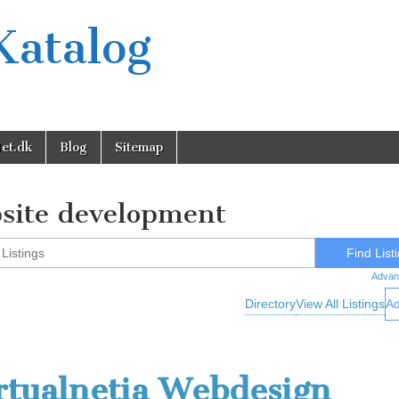
Katalog
et.dk
Blog
Sitemap
site development
Advan
Directory
View All Listings
Ad
rtualnetia Webdesign