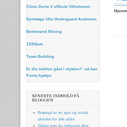
Clinic Dorte V v/Dorte Vilhelmsen
Hjemme
Dyrelæge Ulla Vestergaard Andersen
Bedemand Riising
123Hjem
Team Building
Er din telefon gået i stykker? -så kan
Fonia hjælpe
SENESTE INDHOLD PÅ
BLOGGEN
Brætspil er en sjov og social
aktivitet for alle aldre
Sådan kan du reducere dine