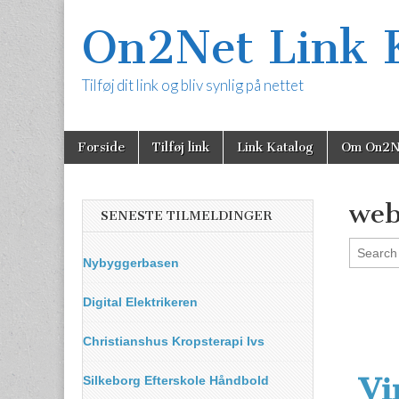
On2Net Link 
Tilføj dit link og bliv synlig på nettet
Skip
Main
Forside
Tilføj link
Link Katalog
Om On2N
to
menu
content
web
SENESTE TILMELDINGER
Nybyggerbasen
Digital Elektrikeren
Christianshus Kropsterapi Ivs
Vi
Silkeborg Efterskole Håndbold