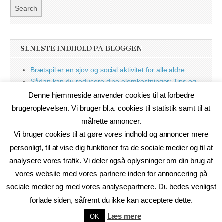
SENESTE INDHOLD PÅ BLOGGEN
Brætspil er en sjov og social aktivitet for alle aldre
Sådan kan du reducere dine elomkostninger: Tips og
tricks til at spare på elprisen
Denne hjemmeside anvender cookies til at forbedre
Nu med blog
brugeroplevelsen. Vi bruger bl.a. cookies til statistik samt til at
målrette annoncer.
Vi bruger cookies til at gøre vores indhold og annoncer mere
personligt, til at vise dig funktioner fra de sociale medier og til at
analysere vores trafik. Vi deler også oplysninger om din brug af
vores website med vores partnere inden for annoncering på
sociale medier og med vores analysepartnere. Du bedes venligst
forlade siden, såfremt du ikke kan acceptere dette.
Copyright © 2026
On2Net Link Katalog
. All Rights Reserved.
Læs mere
OK
The Magazine Basic Theme by
bavotasan.com
.