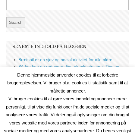
SENESTE INDHOLD PÅ BLOGGEN
Brætspil er en sjov og social aktivitet for alle aldre
Sådan kan du reducere dine elomkostninger: Tips og
tricks til at spare på elprisen
Denne hjemmeside anvender cookies til at forbedre
Nu med blog
brugeroplevelsen. Vi bruger bl.a. cookies til statistik samt til at
målrette annoncer.
Vi bruger cookies til at gøre vores indhold og annoncer mere
personligt, til at vise dig funktioner fra de sociale medier og til at
analysere vores trafik. Vi deler også oplysninger om din brug af
vores website med vores partnere inden for annoncering på
sociale medier og med vores analysepartnere. Du bedes venligst