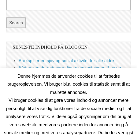
SENESTE INDHOLD PÅ BLOGGEN
Brætspil er en sjov og social aktivitet for alle aldre
Sådan kan du reducere dine elomkostninger: Tips og
tricks til at spare på elprisen
Denne hjemmeside anvender cookies til at forbedre
Nu med blog
brugeroplevelsen. Vi bruger bl.a. cookies til statistik samt til at
målrette annoncer.
Vi bruger cookies til at gøre vores indhold og annoncer mere
personligt, til at vise dig funktioner fra de sociale medier og til at
analysere vores trafik. Vi deler også oplysninger om din brug af
vores website med vores partnere inden for annoncering på
sociale medier og med vores analysepartnere. Du bedes venligst