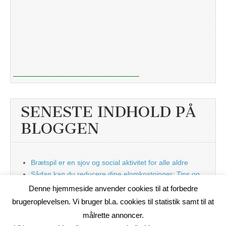
SENESTE INDHOLD PÅ
BLOGGEN
Brætspil er en sjov og social aktivitet for alle aldre
Sådan kan du reducere dine elomkostninger: Tips og
tricks til at spare på elprisen
Denne hjemmeside anvender cookies til at forbedre
Nu med blog
brugeroplevelsen. Vi bruger bl.a. cookies til statistik samt til at
målrette annoncer.