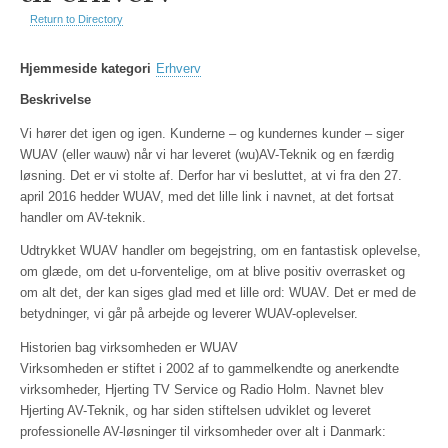
Return to Directory
Hjemmeside kategori
Erhverv
Beskrivelse
Vi hører det igen og igen. Kunderne – og kundernes kunder – siger
WUAV (eller wauw) når vi har leveret (wu)AV-Teknik og en færdig
løsning. Det er vi stolte af. Derfor har vi besluttet, at vi fra den 27.
april 2016 hedder WUAV, med det lille link i navnet, at det fortsat
handler om AV-teknik.
Udtrykket WUAV handler om begejstring, om en fantastisk oplevelse,
om glæde, om det u-forventelige, om at blive positiv overrasket og
om alt det, der kan siges glad med et lille ord: WUAV. Det er med de
betydninger, vi går på arbejde og leverer WUAV-oplevelser.
Historien bag virksomheden er WUAV
Virksomheden er stiftet i 2002 af to gammelkendte og anerkendte
virksomheder, Hjerting TV Service og Radio Holm. Navnet blev
Hjerting AV-Teknik, og har siden stiftelsen udviklet og leveret
professionelle AV-løsninger til virksomheder over alt i Danmark: