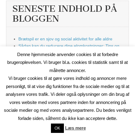
SENESTE INDHOLD PÅ
BLOGGEN
Brætspil er en sjov og social aktivitet for alle aldre
Sådan kan du reducere dine elomkostninger: Tips og
tricks til at spare på elprisen
Denne hjemmeside anvender cookies til at forbedre
Nu med blog
brugeroplevelsen. Vi bruger bl.a. cookies til statistik samt til at
målrette annoncer.
Vi bruger cookies til at gøre vores indhold og annoncer mere
personligt, til at vise dig funktioner fra de sociale medier og til at
analysere vores trafik. Vi deler også oplysninger om din brug af
vores website med vores partnere inden for annoncering på
sociale medier og med vores analysepartnere. Du bedes venligst
forlade siden, såfremt du ikke kan acceptere dette.
Copyright © 2026
On2Net Link Katalog
. All Rights Reserved.
Læs mere
OK
The Magazine Basic Theme by
bavotasan.com
.