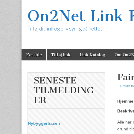
On2Net Link 
Tilføj dit link og bliv synlig på nettet
Skip
Main
Forside
Tilføj link
Link Katalog
Om On2N
to
content
menu
Fai
SENESTE
Return to
TILMELDING
ER
Hjemmes
Beskriv
Alle har 
Nybyggerbasen
grund til