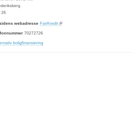
deriksberg
 26
sidens webadresse
FairKredit
lefonnummer
70272726
ernativ boligfinansiering