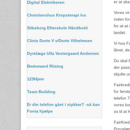
er at ska
Digital Elektrikeren
Vores vi
Christianshus Kropsterapi Ivs
inden fo
for at a
Silkeborg Efterskole Håndbold
landet.
Clinic Dorte V v/Dorte Vilhelmsen
Vi hos Fa
lånet, d
Dyrelæge Ulla Vestergaard Andersen
Du skal b
Bedemand Riising
der pass
skjulte ud
123Hjem
Fairkredi
for førs
Team Building
telefon 
Er din telefon gået i stykker? -så kan
vores ko
Fonia hjælpe
os til at
FairKredi
Porcelæn