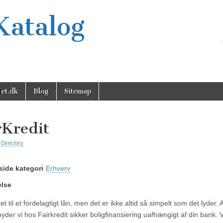
Katalog
et.dk
Blog
Sitemap
rKredit
 Directory
ide kategori
Erhverv
else
ret til et fordelagtigt lån, men det er ikke altid så simpelt som det lyder.
byder vi hos Fairkredit sikker boligfinansiering uafhængigt af din bank.