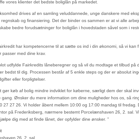
ffe vores klienter det bedste boliglån på markedet.
rksomhed drives af en samling veluddannede, unge danskere med eksp
r regnskab og finansiering. Det der binder os sammen er at vi alle arbej
t skabe bedre forudsætninger for boliglån i hovedstaden såvel som i rest
irkredit har kompetencerne til at sætte os ind i din økonomi, så vi kan 
er passer med dine krav.
lot udfylde Fairkredits låneberegner og så vil du modtage et tilbud på d
er bedst til dig. Processen består af 5 enkle steps og der er absolut in
gifter eller forpligtelser.
t gør køb af bolig mindre indviklet for køberne, særligt dem der skal in
te gang. Ønsker du mere information om dine muligheder hos os, så ring 
70 27 27 26. Vi holder åbent mellem 10:00 og 17:00 mandag til fredag. 
ntor på Frederiksberg, nærmere bestemt Porcelænshaven 26, 2. sal. V
 hjælpe dig med at finde lånet, der opfylder dine ønsker. "
t
shaven 26, 2. sal