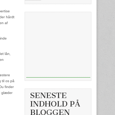
ertise
der hårdt
en af
finde
et lån,
gen
vestere
til os på
Du finder
i glæder
SENESTE
INDHOLD PÅ
BLOGGEN