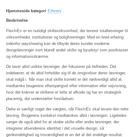
Hjemmeside kategori
Erhverv
Beskrivelse
FlexInEx er en nutidigt skiltevirksomhed, der leverer totalløsninger til
virksomheder, institutioner og boligforeninger. Med en bred erfaring
indenfor wayshowing kan de tilbyde deres kunder moderne
designløsninger som blandt andet skilte og byudstyr som postkasser
og informationsskærme.
De laver altid unikke løsninger, der fokuserer på helheden. Det
indebærer, at de altid forholder sig til de omgivelser deres løsninger,
skal indgå i. Når man skal skilte korrekt er det nødvendigt altid at
medtænke brugerens efterspørgsel efter information eller vejvisning,
hvor det kræver at skiltene er lette at afkode og har en strategisk
placering, der understøtter forståelsen.
Dette er særligt noget der vægtes, når FlexInEx skal levere den rette
løsning. Brugerens kontekst medtænkes altid i løsningen. Ligeledes
sørger de også altid for at skabe skilte eller andre løsninger, der
integrerer afsenderens identitet i det visuelle design, så
genkendelighed og troværdighed er en del af det endelige resultat.