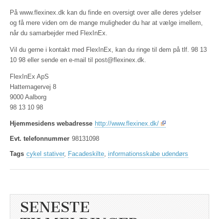
På www.flexinex.dk kan du finde en oversigt over alle deres ydelser
og få mere viden om de mange muligheder du har at vælge imellem,
når du samarbejder med FlexInEx.
Vil du gerne i kontakt med FlexInEx, kan du ringe til dem på tlf. 98 13
10 98 eller sende en e-mail til post@flexinex.dk.
FlexInEx ApS
Hattemagervej 8
9000 Aalborg
98 13 10 98
Hjemmesidens webadresse
http://www.flexinex.dk/
Evt. telefonnummer
98131098
Tags
cykel stativer
,
Facadeskilte
,
informationsskabe udendørs
SENESTE