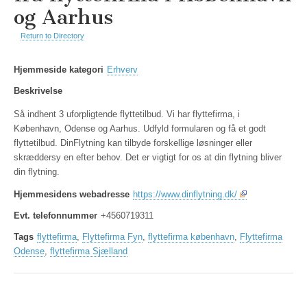
og Aarhus
Return to Directory
Hjemmeside kategori
Erhverv
Beskrivelse
Så indhent 3 uforpligtende flyttetilbud. Vi har flyttefirma, i
København, Odense og Aarhus. Udfyld formularen og få et godt
flyttetilbud. DinFlytning kan tilbyde forskellige løsninger eller
skræddersy en efter behov. Det er vigtigt for os at din flytning bliver
din flytning.
Hjemmesidens webadresse
https://www.dinflytning.dk/
Evt. telefonnummer
+4560719311
Tags
flyttefirma
,
Flyttefirma Fyn
,
flyttefirma københavn
,
Flyttefirma
Odense
,
flyttefirma Sjælland