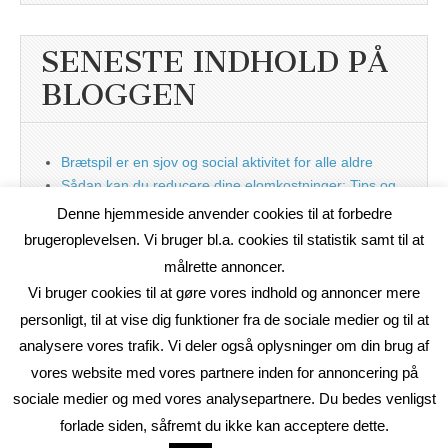
SENESTE INDHOLD PÅ
BLOGGEN
Brætspil er en sjov og social aktivitet for alle aldre
Sådan kan du reducere dine elomkostninger: Tips og
tricks til at spare på elprisen
Denne hjemmeside anvender cookies til at forbedre
Nu med blog
brugeroplevelsen. Vi bruger bl.a. cookies til statistik samt til at
målrette annoncer.
Vi bruger cookies til at gøre vores indhold og annoncer mere
personligt, til at vise dig funktioner fra de sociale medier og til at
analysere vores trafik. Vi deler også oplysninger om din brug af
vores website med vores partnere inden for annoncering på
sociale medier og med vores analysepartnere. Du bedes venligst
forlade siden, såfremt du ikke kan acceptere dette.
Copyright © 2026
On2Net Link Katalog
. All Rights Reserved.