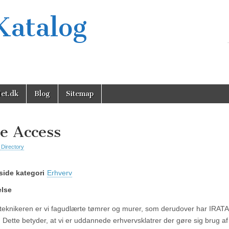
Katalog
et.dk
Blog
Sitemap
e Access
 Directory
ide kategori
Erhverv
else
eknikeren er vi fagudlærte tømrer og murer, som derudover har IRATA
t. Dette betyder, at vi er uddannede erhvervsklatrer der gøre sig brug a