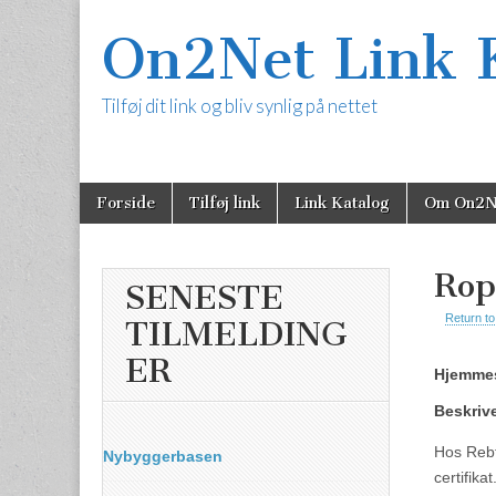
On2Net Link 
Tilføj dit link og bliv synlig på nettet
Skip
Main
Forside
Tilføj link
Link Katalog
Om On2N
to
content
menu
Rop
SENESTE
Return to
TILMELDING
ER
Hjemmes
Beskriv
Hos Rebt
Nybyggerbasen
certifika