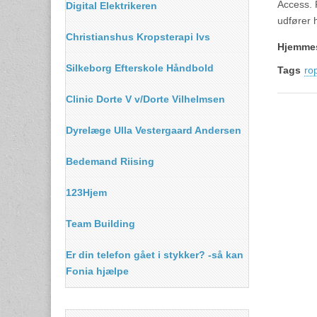
Access. 
Digital Elektrikeren
udfører h
Christianshus Kropsterapi Ivs
Hjemme
Silkeborg Efterskole Håndbold
Tags
ro
Clinic Dorte V v/Dorte Vilhelmsen
Dyrelæge Ulla Vestergaard Andersen
Bedemand Riising
123Hjem
Team Building
Er din telefon gået i stykker? -så kan
Fonia hjælpe