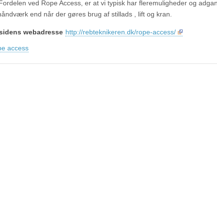
Fordelen ved Rope Access, er at vi typisk har fleremuligheder og adgang
åndværk end når der gøres brug af stillads , lift og kran.
sidens webadresse
http://rebteknikeren.dk/rope-access/
pe access