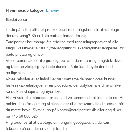
Hjemmeside kategori
Erhverv
Beskrivelse
Er du på udkig efter et professionelt rengøringsfirma til at varetage
din rengøring? Så er Totalpartner firmaet for dig.
Totalpartner har mange års erfaring med rengøringsopgaver af alle
slags. Vi tilbyder alt fra flytte-rengøring til skadedyrsbekæmpelse, for
både private og erhver
Vores personale er alle grundigt oplært i de rette rengøringsteknikker,
og taler selvfølgelig flydende dansk, så de kan tilbyde den bedst
mulige service.
Vores mission er at indgå i et tæt samarbejde med vores kunder. I
fællesskab udarbejder vi en procedure, der opfylder alle dine ønsker,
så du kan slappe af og nyde livet.
Har vi vakt din interesse, er du altid velkommen til at kontakte os. Vi
holder til på Amager, og vi sidder klar til at besvare alle de spørgsmål
du måtte have. Skriv til os på kontor@totalpartner.dk eller ring til os
på +45 60 800 626
Vi glæder os til at varetage din rengøringsopgave, så du kan
fokusere på det der er vigtigt for dig.