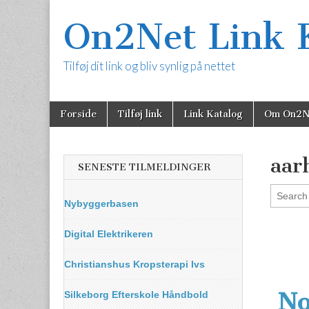
On2Net Link 
Tilføj dit link og bliv synlig på nettet
Skip
Main
Forside
Tilføj link
Link Katalog
Om On2N
to
menu
content
aar
SENESTE TILMELDINGER
Nybyggerbasen
Digital Elektrikeren
Christianshus Kropsterapi Ivs
No
Silkeborg Efterskole Håndbold