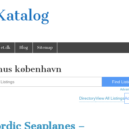
Katalog
et.dk
Blog
Sitemap
hus københavn
Advan
Directory
View All Listings
Ad
rdic Seaplanes –