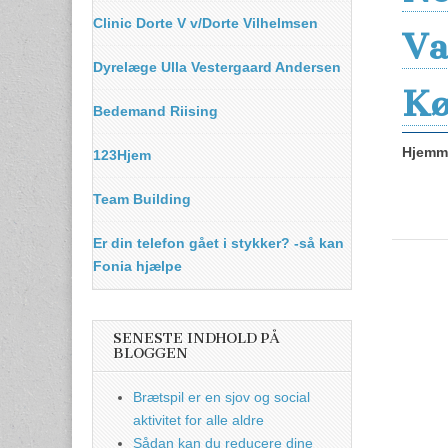
Clinic Dorte V v/Dorte Vilhelmsen
Va
Dyrelæge Ulla Vestergaard Andersen
Kø
Bedemand Riising
Hjemme
123Hjem
Team Building
Er din telefon gået i stykker? -så kan
Fonia hjælpe
SENESTE INDHOLD PÅ
BLOGGEN
Brætspil er en sjov og social
aktivitet for alle aldre
Sådan kan du reducere dine