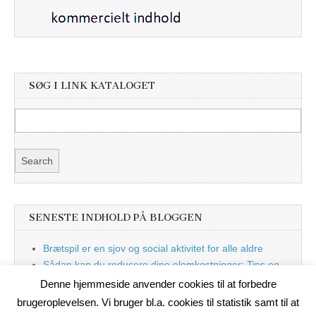
SØG I LINK KATALOGET
SENESTE INDHOLD PÅ BLOGGEN
Brætspil er en sjov og social aktivitet for alle aldre
Sådan kan du reducere dine elomkostninger: Tips og
tricks til at spare på elprisen
Denne hjemmeside anvender cookies til at forbedre
Nu med blog
brugeroplevelsen. Vi bruger bl.a. cookies til statistik samt til at