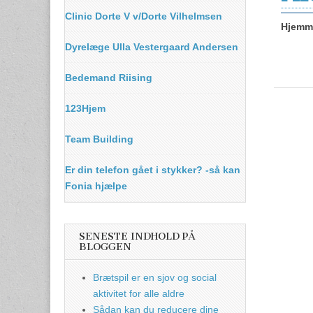
Clinic Dorte V v/Dorte Vilhelmsen
Hjemme
Dyrelæge Ulla Vestergaard Andersen
Bedemand Riising
123Hjem
Team Building
Er din telefon gået i stykker? -så kan
Fonia hjælpe
SENESTE INDHOLD PÅ
BLOGGEN
Brætspil er en sjov og social
aktivitet for alle aldre
Sådan kan du reducere dine