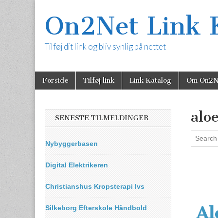
On2Net Link 
Tilføj dit link og bliv synlig på nettet
Skip
Main
Forside
Tilføj link
Link Katalog
Om On2N
to
menu
content
aloe
SENESTE TILMELDINGER
Nybyggerbasen
Digital Elektrikeren
Christianshus Kropsterapi Ivs
Al
Silkeborg Efterskole Håndbold