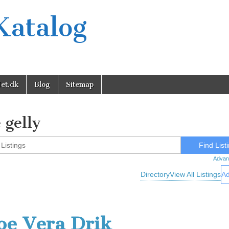
Katalog
et.dk
Blog
Sitemap
 gelly
Advan
Directory
View All Listings
Ad
oe Vera Drik