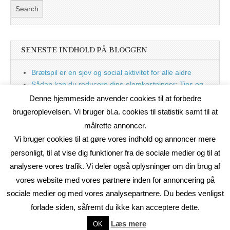
SENESTE INDHOLD PÅ BLOGGEN
Brætspil er en sjov og social aktivitet for alle aldre
Sådan kan du reducere dine elomkostninger: Tips og
tricks til at spare på elprisen
Denne hjemmeside anvender cookies til at forbedre
Nu med blog
brugeroplevelsen. Vi bruger bl.a. cookies til statistik samt til at
målrette annoncer.
Vi bruger cookies til at gøre vores indhold og annoncer mere
personligt, til at vise dig funktioner fra de sociale medier og til at
analysere vores trafik. Vi deler også oplysninger om din brug af
vores website med vores partnere inden for annoncering på
sociale medier og med vores analysepartnere. Du bedes venligst
forlade siden, såfremt du ikke kan acceptere dette.
Copyright © 2026
On2Net Link Katalog
. All Rights Reserved.
Læs mere
OK
The Magazine Basic Theme by
bavotasan.com
.