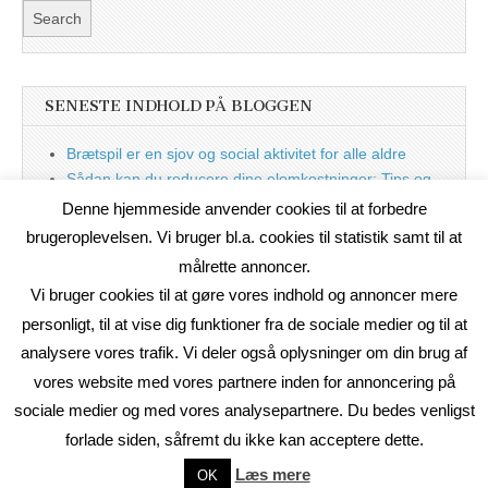
SENESTE INDHOLD PÅ BLOGGEN
Brætspil er en sjov og social aktivitet for alle aldre
Sådan kan du reducere dine elomkostninger: Tips og
tricks til at spare på elprisen
Denne hjemmeside anvender cookies til at forbedre
Nu med blog
brugeroplevelsen. Vi bruger bl.a. cookies til statistik samt til at
målrette annoncer.
Vi bruger cookies til at gøre vores indhold og annoncer mere
personligt, til at vise dig funktioner fra de sociale medier og til at
analysere vores trafik. Vi deler også oplysninger om din brug af
vores website med vores partnere inden for annoncering på
sociale medier og med vores analysepartnere. Du bedes venligst
forlade siden, såfremt du ikke kan acceptere dette.
Copyright © 2026
On2Net Link Katalog
. All Rights Reserved.
Læs mere
OK
The Magazine Basic Theme by
bavotasan.com
.