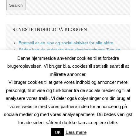
SENESTE INDHOLD PÅ BLOGGEN
Brætspil er en sjov og social aktivitet for alle aldre
Sådan kan du reducere dine elomkostninger: Tips og
tricks til at spare på elprisen
Denne hjemmeside anvender cookies til at forbedre
Nu med blog
brugeroplevelsen. Vi bruger bl.a. cookies til statistik samt til at
målrette annoncer.
Vi bruger cookies til at gøre vores indhold og annoncer mere
personligt, til at vise dig funktioner fra de sociale medier og til at
analysere vores trafik. Vi deler også oplysninger om din brug af
vores website med vores partnere inden for annoncering på
sociale medier og med vores analysepartnere. Du bedes venligst
forlade siden, såfremt du ikke kan acceptere dette.
Copyright © 2026
On2Net Link Katalog
. All Rights Reserved.
Læs mere
OK
The Magazine Basic Theme by
bavotasan.com
.