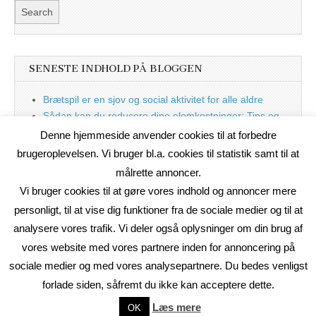
SENESTE INDHOLD PÅ BLOGGEN
Brætspil er en sjov og social aktivitet for alle aldre
Sådan kan du reducere dine elomkostninger: Tips og
tricks til at spare på elprisen
Denne hjemmeside anvender cookies til at forbedre
Nu med blog
brugeroplevelsen. Vi bruger bl.a. cookies til statistik samt til at
målrette annoncer.
Vi bruger cookies til at gøre vores indhold og annoncer mere
personligt, til at vise dig funktioner fra de sociale medier og til at
analysere vores trafik. Vi deler også oplysninger om din brug af
vores website med vores partnere inden for annoncering på
sociale medier og med vores analysepartnere. Du bedes venligst
forlade siden, såfremt du ikke kan acceptere dette.
Copyright © 2026
On2Net Link Katalog
. All Rights Reserved.
Læs mere
OK
The Magazine Basic Theme by
bavotasan.com
.