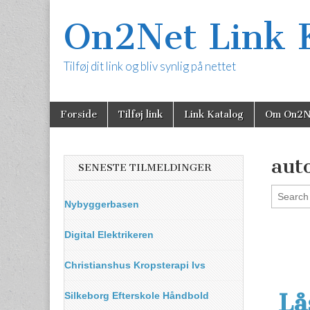
On2Net Link 
Tilføj dit link og bliv synlig på nettet
Skip
Main
Forside
Tilføj link
Link Katalog
Om On2N
to
menu
content
aut
SENESTE TILMELDINGER
Nybyggerbasen
Digital Elektrikeren
Christianshus Kropsterapi Ivs
Lå
Silkeborg Efterskole Håndbold