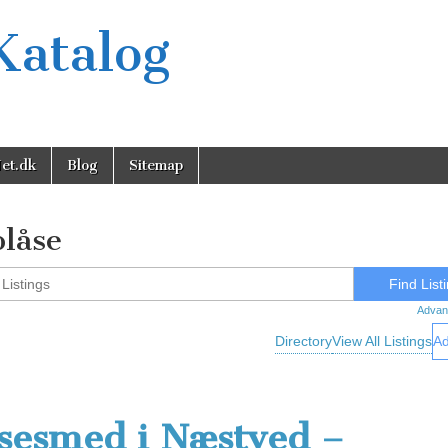
Katalog
et.dk
Blog
Sitemap
olåse
Advan
Directory
View All Listings
Ad
sesmed i Næstved –