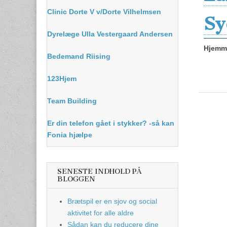
Clinic Dorte V v/Dorte Vilhelmsen
Sy
Dyrelæge Ulla Vestergaard Andersen
Hjemme
Bedemand Riising
123Hjem
Team Building
Er din telefon gået i stykker? -så kan
Fonia hjælpe
SENESTE INDHOLD PÅ
BLOGGEN
Brætspil er en sjov og social
aktivitet for alle aldre
Sådan kan du reducere dine