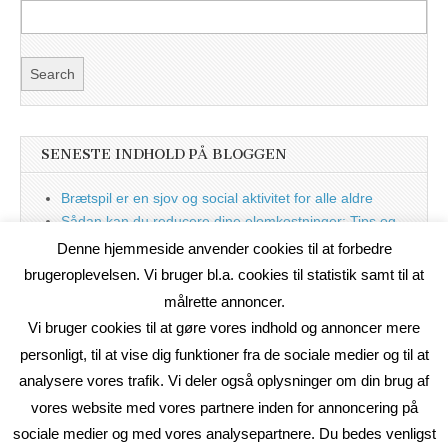
SENESTE INDHOLD PÅ BLOGGEN
Brætspil er en sjov og social aktivitet for alle aldre
Sådan kan du reducere dine elomkostninger: Tips og
tricks til at spare på elprisen
Denne hjemmeside anvender cookies til at forbedre
Nu med blog
brugeroplevelsen. Vi bruger bl.a. cookies til statistik samt til at
målrette annoncer.
Vi bruger cookies til at gøre vores indhold og annoncer mere
personligt, til at vise dig funktioner fra de sociale medier og til at
analysere vores trafik. Vi deler også oplysninger om din brug af
vores website med vores partnere inden for annoncering på
sociale medier og med vores analysepartnere. Du bedes venligst