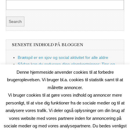
SENESTE INDHOLD PÅ BLOGGEN
Brætspil er en sjov og social aktivitet for alle aldre
Sådan kan du reducere dine elomkostninger: Tips og
tricks til at spare på elprisen
Denne hjemmeside anvender cookies til at forbedre
Nu med blog
brugeroplevelsen. Vi bruger bl.a. cookies til statistik samt til at
målrette annoncer.
Vi bruger cookies til at gøre vores indhold og annoncer mere
personligt, til at vise dig funktioner fra de sociale medier og til at
analysere vores trafik. Vi deler også oplysninger om din brug af
vores website med vores partnere inden for annoncering på
sociale medier og med vores analysepartnere. Du bedes venligst