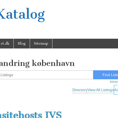
Katalog
et.dk
Blog
Sitemap
andring københavn
Advan
Directory
View All Listings
Ad
sitehosts IVS