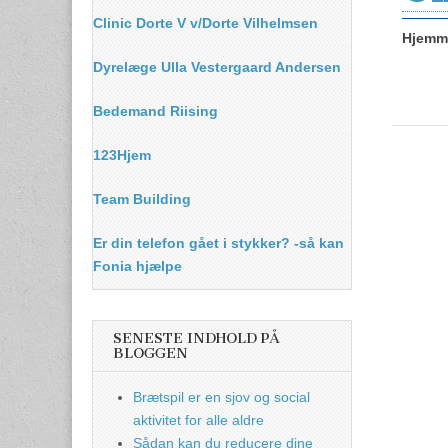
Clinic Dorte V v/Dorte Vilhelmsen
Hjemme
Dyrelæge Ulla Vestergaard Andersen
Bedemand Riising
123Hjem
Team Building
Er din telefon gået i stykker? -så kan
Fonia hjælpe
SENESTE INDHOLD PÅ
BLOGGEN
Brætspil er en sjov og social
aktivitet for alle aldre
Sådan kan du reducere dine