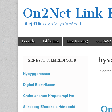
On2Net Link 
Tilføj dit link og bliv synlig på nettet
Skip
Main
Forside
Tilføj link
Link Katalog
Om On2N
to
menu
content
byv
SENESTE TILMELDINGER
Nybyggerbasen
Digital Elektrikeren
Christianshus Kropsterapi Ivs
On
Silkeborg Efterskole Håndbold