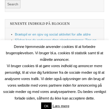
SENESTE INDHOLD PÅ BLOGGEN
Brætspil er en sjov og social aktivitet for alle aldre
Sådan kan du reducere dine elomkostninger: Tips og
tricks til at spare på elprisen
Denne hjemmeside anvender cookies til at forbedre
Nu med blog
brugeroplevelsen. Vi bruger bl.a. cookies til statistik samt til at
målrette annoncer.
Vi bruger cookies til at gøre vores indhold og annoncer mere
personligt, til at vise dig funktioner fra de sociale medier og til at
analysere vores trafik. Vi deler også oplysninger om din brug af
vores website med vores partnere inden for annoncering på
sociale medier og med vores analysepartnere. Du bedes venligst
forlade siden, såfremt du ikke kan acceptere dette.
Copyright © 2026
On2Net Link Katalog
. All Rights Reserved.
Læs mere
OK
The Magazine Basic Theme by
bavotasan.com
.