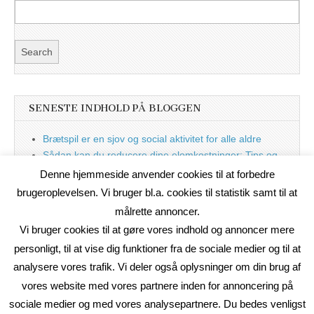
SENESTE INDHOLD PÅ BLOGGEN
Brætspil er en sjov og social aktivitet for alle aldre
Sådan kan du reducere dine elomkostninger: Tips og
tricks til at spare på elprisen
Denne hjemmeside anvender cookies til at forbedre
Nu med blog
brugeroplevelsen. Vi bruger bl.a. cookies til statistik samt til at
målrette annoncer.
Vi bruger cookies til at gøre vores indhold og annoncer mere
personligt, til at vise dig funktioner fra de sociale medier og til at
analysere vores trafik. Vi deler også oplysninger om din brug af
vores website med vores partnere inden for annoncering på
sociale medier og med vores analysepartnere. Du bedes venligst