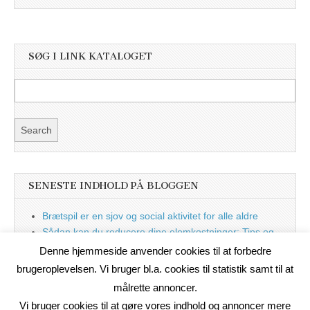
SØG I LINK KATALOGET
SENESTE INDHOLD PÅ BLOGGEN
Brætspil er en sjov og social aktivitet for alle aldre
Sådan kan du reducere dine elomkostninger: Tips og
tricks til at spare på elprisen
Denne hjemmeside anvender cookies til at forbedre
Nu med blog
brugeroplevelsen. Vi bruger bl.a. cookies til statistik samt til at
målrette annoncer.
Vi bruger cookies til at gøre vores indhold og annoncer mere