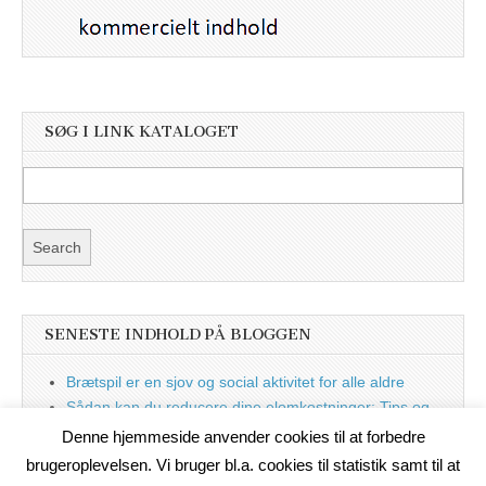
SØG I LINK KATALOGET
SENESTE INDHOLD PÅ BLOGGEN
Brætspil er en sjov og social aktivitet for alle aldre
Sådan kan du reducere dine elomkostninger: Tips og
tricks til at spare på elprisen
Denne hjemmeside anvender cookies til at forbedre
Nu med blog
brugeroplevelsen. Vi bruger bl.a. cookies til statistik samt til at