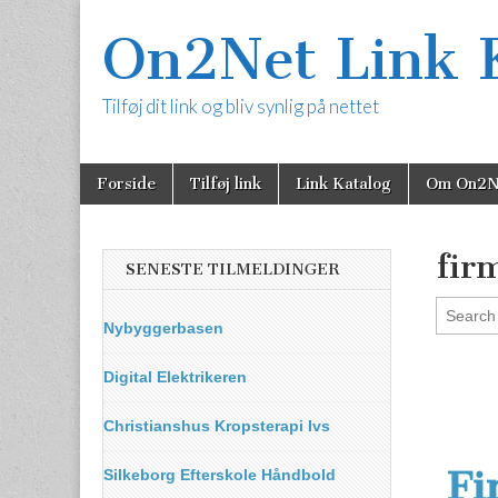
On2Net Link 
Tilføj dit link og bliv synlig på nettet
Skip
Main
Forside
Tilføj link
Link Katalog
Om On2N
to
menu
content
fir
SENESTE TILMELDINGER
Nybyggerbasen
Digital Elektrikeren
Christianshus Kropsterapi Ivs
Fi
Silkeborg Efterskole Håndbold