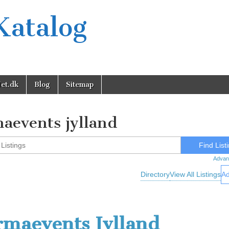
Katalog
et.dk
Blog
Sitemap
maevents jylland
Advan
Directory
View All Listings
Ad
rmaevents Jylland