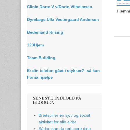
Clinic Dorte V v/Dorte Vilhelmsen
Hjemme
Dyrelæge Ulla Vestergaard Andersen
Bedemand Riising
123Hjem
Team Building
Er din telefon gået i stykker? -så kan
Fonia hjælpe
SENESTE INDHOLD PÅ
BLOGGEN
Brætspil er en sjov og social
aktivitet for alle aldre
Sådan kan du reducere dine