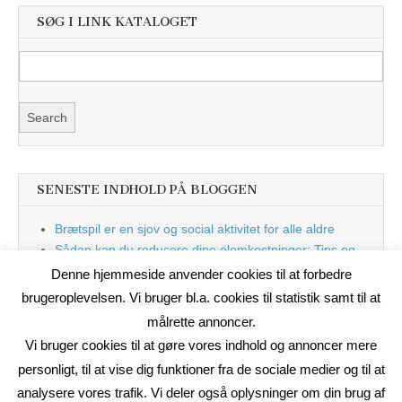
SØG I LINK KATALOGET
SENESTE INDHOLD PÅ BLOGGEN
Brætspil er en sjov og social aktivitet for alle aldre
Sådan kan du reducere dine elomkostninger: Tips og
tricks til at spare på elprisen
Denne hjemmeside anvender cookies til at forbedre
Nu med blog
brugeroplevelsen. Vi bruger bl.a. cookies til statistik samt til at
målrette annoncer.
Vi bruger cookies til at gøre vores indhold og annoncer mere
personligt, til at vise dig funktioner fra de sociale medier og til at
analysere vores trafik. Vi deler også oplysninger om din brug af