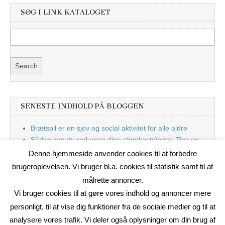
SØG I LINK KATALOGET
SENESTE INDHOLD PÅ BLOGGEN
Brætspil er en sjov og social aktivitet for alle aldre
Sådan kan du reducere dine elomkostninger: Tips og
tricks til at spare på elprisen
Denne hjemmeside anvender cookies til at forbedre
Nu med blog
brugeroplevelsen. Vi bruger bl.a. cookies til statistik samt til at
målrette annoncer.
Vi bruger cookies til at gøre vores indhold og annoncer mere
personligt, til at vise dig funktioner fra de sociale medier og til at
analysere vores trafik. Vi deler også oplysninger om din brug af