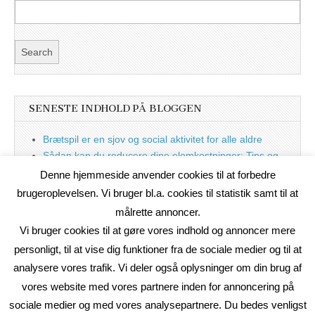
SENESTE INDHOLD PÅ BLOGGEN
Brætspil er en sjov og social aktivitet for alle aldre
Sådan kan du reducere dine elomkostninger: Tips og
tricks til at spare på elprisen
Denne hjemmeside anvender cookies til at forbedre
Nu med blog
brugeroplevelsen. Vi bruger bl.a. cookies til statistik samt til at
målrette annoncer.
Vi bruger cookies til at gøre vores indhold og annoncer mere
personligt, til at vise dig funktioner fra de sociale medier og til at
analysere vores trafik. Vi deler også oplysninger om din brug af
vores website med vores partnere inden for annoncering på
sociale medier og med vores analysepartnere. Du bedes venligst