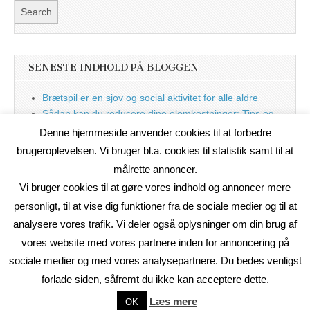
SENESTE INDHOLD PÅ BLOGGEN
Brætspil er en sjov og social aktivitet for alle aldre
Sådan kan du reducere dine elomkostninger: Tips og
tricks til at spare på elprisen
Denne hjemmeside anvender cookies til at forbedre
Nu med blog
brugeroplevelsen. Vi bruger bl.a. cookies til statistik samt til at
målrette annoncer.
Vi bruger cookies til at gøre vores indhold og annoncer mere
personligt, til at vise dig funktioner fra de sociale medier og til at
analysere vores trafik. Vi deler også oplysninger om din brug af
vores website med vores partnere inden for annoncering på
sociale medier og med vores analysepartnere. Du bedes venligst
forlade siden, såfremt du ikke kan acceptere dette.
Copyright © 2026
On2Net Link Katalog
. All Rights Reserved.
Læs mere
OK
The Magazine Basic Theme by
bavotasan.com
.