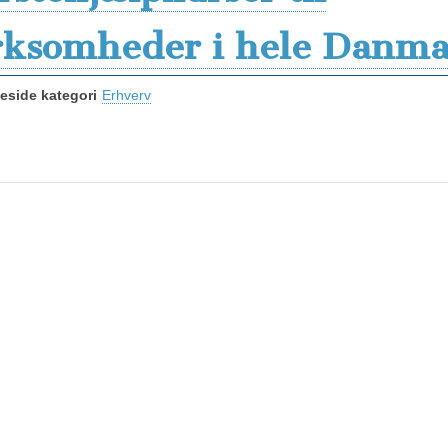
rksomheder i hele Danm
side kategori
Erhverv