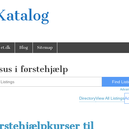
Katalog
et.dk
Blog
Sitemap
sus i førstehjælp
Advan
Directory
View All Listings
Ad
rstehjælpkurser til