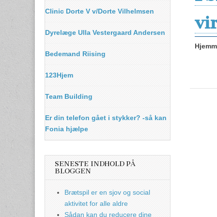
Clinic Dorte V v/Dorte Vilhelmsen
vi
Dyrelæge Ulla Vestergaard Andersen
Hjemme
Bedemand Riising
123Hjem
Team Building
Er din telefon gået i stykker? -så kan
Fonia hjælpe
SENESTE INDHOLD PÅ
BLOGGEN
Brætspil er en sjov og social
aktivitet for alle aldre
Sådan kan du reducere dine