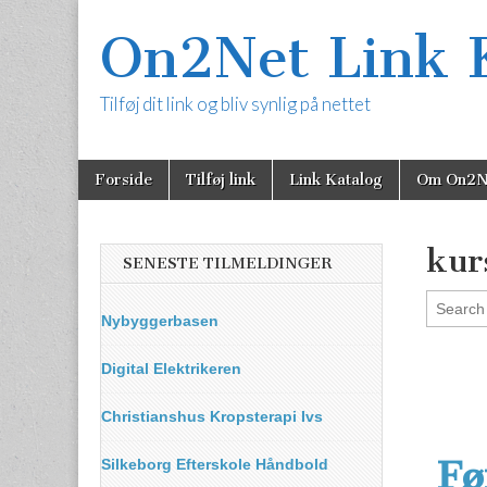
On2Net Link 
Tilføj dit link og bliv synlig på nettet
Skip
Main
Forside
Tilføj link
Link Katalog
Om On2N
to
menu
content
kur
SENESTE TILMELDINGER
Nybyggerbasen
Digital Elektrikeren
Christianshus Kropsterapi Ivs
Fø
Silkeborg Efterskole Håndbold