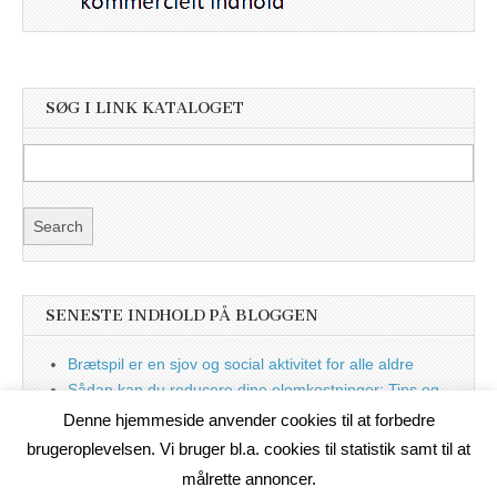
SØG I LINK KATALOGET
SENESTE INDHOLD PÅ BLOGGEN
Brætspil er en sjov og social aktivitet for alle aldre
Sådan kan du reducere dine elomkostninger: Tips og
tricks til at spare på elprisen
Denne hjemmeside anvender cookies til at forbedre
Nu med blog
brugeroplevelsen. Vi bruger bl.a. cookies til statistik samt til at
målrette annoncer.