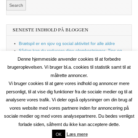
SENESTE INDHOLD PÅ BLOGGEN
Brætspil er en sjov og social aktivitet for alle aldre
Sådan kan du reducere dine elomkostninger: Tips og
tricks til at spare på elprisen
Denne hjemmeside anvender cookies til at forbedre
Nu med blog
brugeroplevelsen. Vi bruger bl.a. cookies til statistik samt til at
målrette annoncer.
Vi bruger cookies til at gøre vores indhold og annoncer mere
personligt, til at vise dig funktioner fra de sociale medier og til at
analysere vores trafik. Vi deler også oplysninger om din brug af
vores website med vores partnere inden for annoncering på
sociale medier og med vores analysepartnere. Du bedes venligst
forlade siden, såfremt du ikke kan acceptere dette.
Copyright © 2026
On2Net Link Katalog
. All Rights Reserved.
Læs mere
OK
The Magazine Basic Theme by
bavotasan.com
.