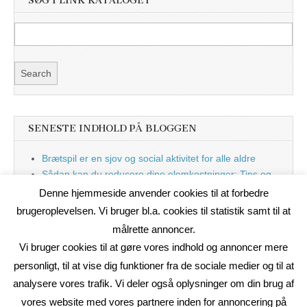
SØG I LINK KATALOGET
SENESTE INDHOLD PÅ BLOGGEN
Brætspil er en sjov og social aktivitet for alle aldre
Sådan kan du reducere dine elomkostninger: Tips og
tricks til at spare på elprisen
Denne hjemmeside anvender cookies til at forbedre
Nu med blog
brugeroplevelsen. Vi bruger bl.a. cookies til statistik samt til at
målrette annoncer.
Vi bruger cookies til at gøre vores indhold og annoncer mere
personligt, til at vise dig funktioner fra de sociale medier og til at
analysere vores trafik. Vi deler også oplysninger om din brug af
vores website med vores partnere inden for annoncering på