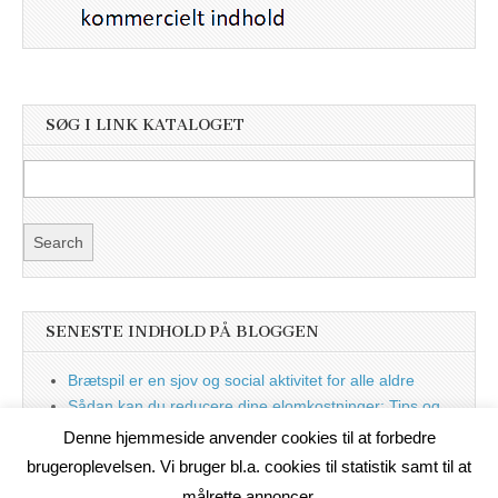
SØG I LINK KATALOGET
SENESTE INDHOLD PÅ BLOGGEN
Brætspil er en sjov og social aktivitet for alle aldre
Sådan kan du reducere dine elomkostninger: Tips og
tricks til at spare på elprisen
Denne hjemmeside anvender cookies til at forbedre
Nu med blog
brugeroplevelsen. Vi bruger bl.a. cookies til statistik samt til at
målrette annoncer.