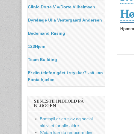
Clinic Dorte V v/Dorte Vilhelmsen
Hø
Dyrelæge Ulla Vestergaard Andersen
Hjemme
Bedemand Riising
123Hjem
Team Building
Er din telefon gået i stykker? -så kan
Fonia hjælpe
SENESTE INDHOLD PÅ
BLOGGEN
Brætspil er en sjov og social
aktivitet for alle aldre
Sådan kan du reducere dine