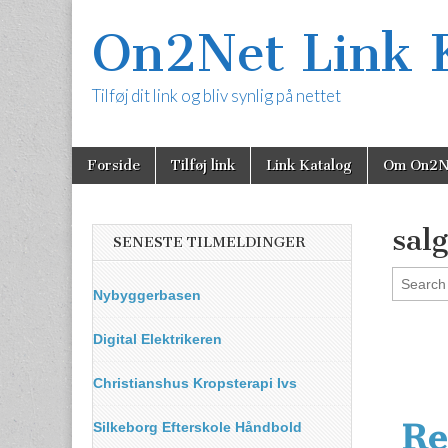
On2Net Link 
Tilføj dit link og bliv synlig på nettet
Skip
Main
Forside
Tilføj link
Link Katalog
Om On2N
to
menu
content
sal
SENESTE TILMELDINGER
Nybyggerbasen
Digital Elektrikeren
Christianshus Kropsterapi Ivs
Re
Silkeborg Efterskole Håndbold