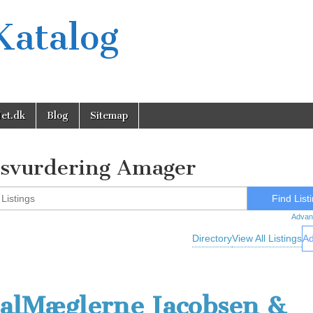
Katalog
et.dk
Blog
Sitemap
gsvurdering Amager
Advan
Directory
View All Listings
Ad
alMæglerne Jacobsen &