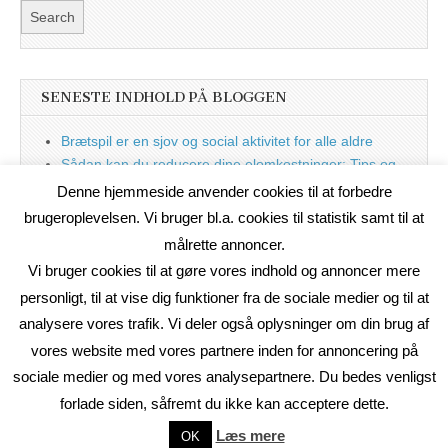
SENESTE INDHOLD PÅ BLOGGEN
Brætspil er en sjov og social aktivitet for alle aldre
Sådan kan du reducere dine elomkostninger: Tips og
tricks til at spare på elprisen
Denne hjemmeside anvender cookies til at forbedre
Nu med blog
brugeroplevelsen. Vi bruger bl.a. cookies til statistik samt til at
målrette annoncer.
Vi bruger cookies til at gøre vores indhold og annoncer mere
personligt, til at vise dig funktioner fra de sociale medier og til at
analysere vores trafik. Vi deler også oplysninger om din brug af
vores website med vores partnere inden for annoncering på
sociale medier og med vores analysepartnere. Du bedes venligst
forlade siden, såfremt du ikke kan acceptere dette.
Copyright © 2026
On2Net Link Katalog
. All Rights Reserved.
Læs mere
OK
The Magazine Basic Theme by
bavotasan.com
.