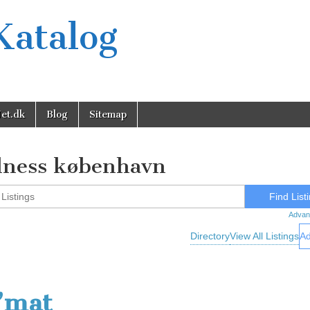
Katalog
et.dk
Blog
Sitemap
lness københavn
Advan
Directory
View All Listings
Ad
’mat