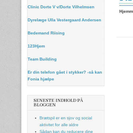
Clinic Dorte V v/Dorte Vilhelmsen
Hjemme
Dyrelæge Ulla Vestergaard Andersen
Bedemand Riising
123Hjem
Team Building
Er din telefon gået i stykker? -så kan
Fonia hjælpe
SENESTE INDHOLD PÅ
BLOGGEN
Brætspil er en sjov og social
aktivitet for alle aldre
Sådan kan du reducere dine