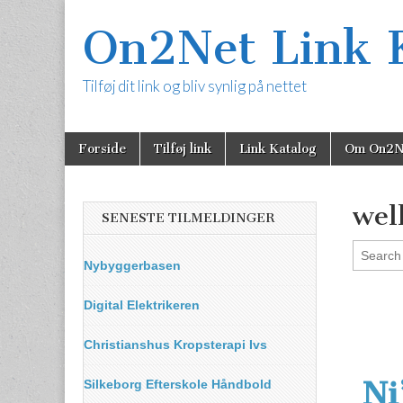
On2Net Link 
Tilføj dit link og bliv synlig på nettet
Skip
Main
Forside
Tilføj link
Link Katalog
Om On2N
to
menu
content
wel
SENESTE TILMELDINGER
Nybyggerbasen
Digital Elektrikeren
Christianshus Kropsterapi Ivs
Ni
Silkeborg Efterskole Håndbold