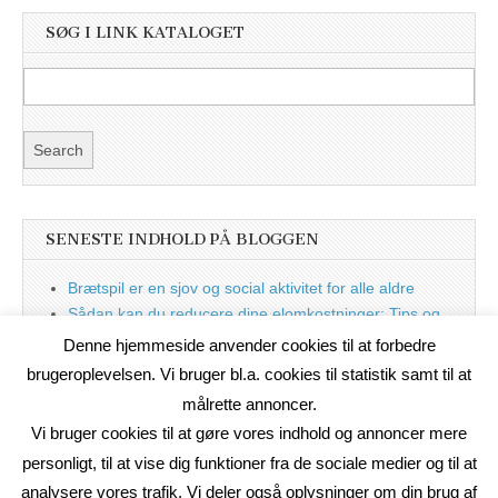
SØG I LINK KATALOGET
SENESTE INDHOLD PÅ BLOGGEN
Brætspil er en sjov og social aktivitet for alle aldre
Sådan kan du reducere dine elomkostninger: Tips og
tricks til at spare på elprisen
Denne hjemmeside anvender cookies til at forbedre
Nu med blog
brugeroplevelsen. Vi bruger bl.a. cookies til statistik samt til at
målrette annoncer.
Vi bruger cookies til at gøre vores indhold og annoncer mere
personligt, til at vise dig funktioner fra de sociale medier og til at
analysere vores trafik. Vi deler også oplysninger om din brug af