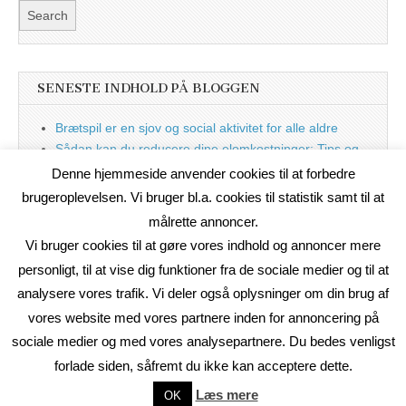
SENESTE INDHOLD PÅ BLOGGEN
Brætspil er en sjov og social aktivitet for alle aldre
Sådan kan du reducere dine elomkostninger: Tips og
tricks til at spare på elprisen
Denne hjemmeside anvender cookies til at forbedre
Nu med blog
brugeroplevelsen. Vi bruger bl.a. cookies til statistik samt til at
målrette annoncer.
Vi bruger cookies til at gøre vores indhold og annoncer mere
personligt, til at vise dig funktioner fra de sociale medier og til at
analysere vores trafik. Vi deler også oplysninger om din brug af
vores website med vores partnere inden for annoncering på
sociale medier og med vores analysepartnere. Du bedes venligst
forlade siden, såfremt du ikke kan acceptere dette.
Copyright © 2026
On2Net Link Katalog
. All Rights Reserved.
Læs mere
OK
The Magazine Basic Theme by
bavotasan.com
.