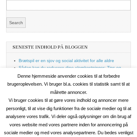
SENESTE INDHOLD PÅ BLOGGEN
Brætspil er en sjov og social aktivitet for alle aldre
Sådan kan du reducere dine elomkostninger: Tips og
tricks til at spare på elprisen
Denne hjemmeside anvender cookies til at forbedre
Nu med blog
brugeroplevelsen. Vi bruger bl.a. cookies til statistik samt til at
målrette annoncer.
Vi bruger cookies til at gøre vores indhold og annoncer mere
personligt, til at vise dig funktioner fra de sociale medier og til at
analysere vores trafik. Vi deler også oplysninger om din brug af
vores website med vores partnere inden for annoncering på
sociale medier og med vores analysepartnere. Du bedes venligst