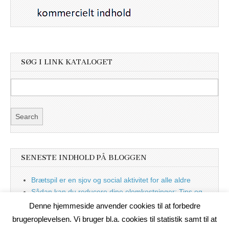
SØG I LINK KATALOGET
SENESTE INDHOLD PÅ BLOGGEN
Brætspil er en sjov og social aktivitet for alle aldre
Sådan kan du reducere dine elomkostninger: Tips og
tricks til at spare på elprisen
Denne hjemmeside anvender cookies til at forbedre
Nu med blog
brugeroplevelsen. Vi bruger bl.a. cookies til statistik samt til at