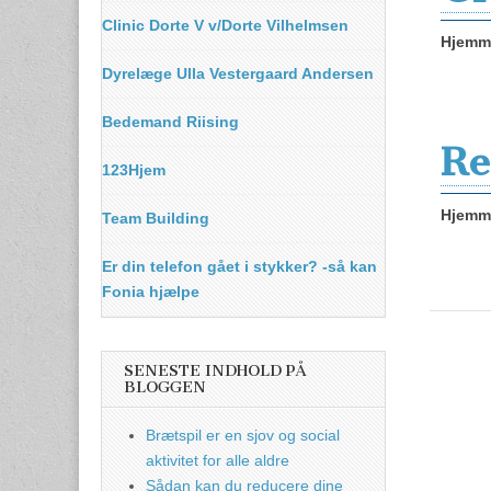
Clinic Dorte V v/Dorte Vilhelmsen
Hjemme
Dyrelæge Ulla Vestergaard Andersen
Bedemand Riising
Re
123Hjem
Hjemme
Team Building
Er din telefon gået i stykker? -så kan
Fonia hjælpe
SENESTE INDHOLD PÅ
BLOGGEN
Brætspil er en sjov og social
aktivitet for alle aldre
Sådan kan du reducere dine