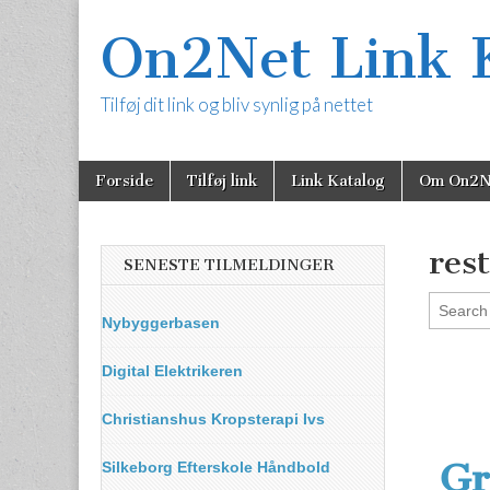
On2Net Link 
Tilføj dit link og bliv synlig på nettet
Skip
Main
Forside
Tilføj link
Link Katalog
Om On2N
to
menu
content
res
SENESTE TILMELDINGER
Nybyggerbasen
Digital Elektrikeren
Christianshus Kropsterapi Ivs
Gr
Silkeborg Efterskole Håndbold