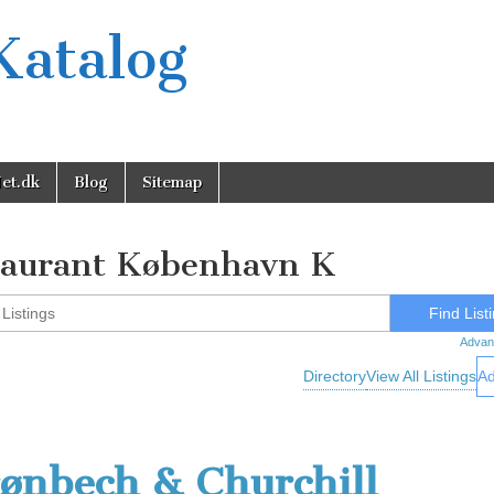
Katalog
et.dk
Blog
Sitemap
taurant København K
Advan
Directory
View All Listings
Ad
ønbech & Churchill